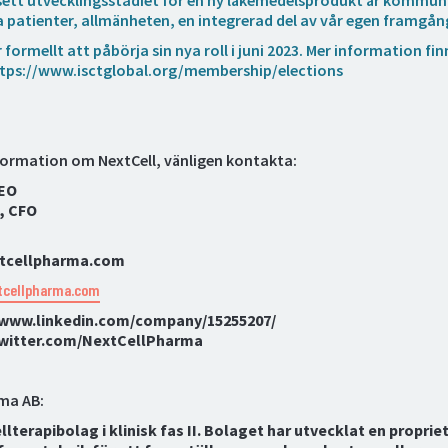
sett utvecklingsstadiet för en ny läkemedelsprodukt är kommun
ra patienter, allmänheten, en integrerad del av vår egen framgån
ormellt att påbörja sin nya roll i juni 2023. Mer information fin
ttps://www.isctglobal.org/membership/elections
nformation om NextCell, vänligen kontakta:
CEO
, CFO
xtcellpharma.com
tcellpharma.com
//www.linkedin.com/company/15255207/
/twitter.com/NextCellPharma
ma AB:
llterapibolag i klinisk fas II. Bolaget har utvecklat en proprie