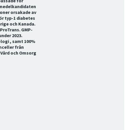
passade för
emedelkandidaten
ioner orsakade av
ör typ-1 diabetes
verige och Kanada.
v ProTrans. GMP-
under 2023.
logi , samt 100%
celler från
r Vård och Omsorg