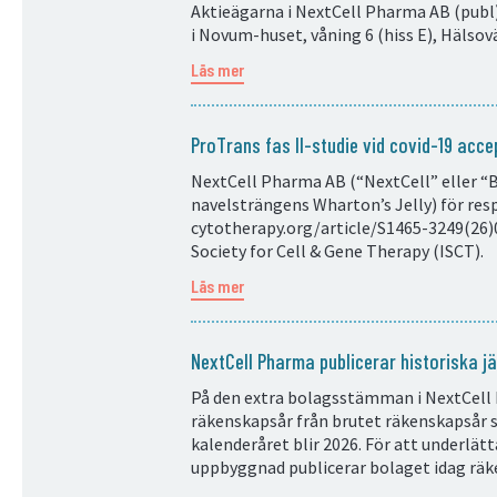
Aktieägarna i NextCell Pharma AB (publ)
i Novum-huset, våning 6 (hiss E), Hälsov
Läs mer
ProTrans fas II-studie vid covid-19 acce
NextCell Pharma AB (“NextCell” eller “
navelsträngens Wharton’s Jelly) för resp
cytotherapy.org/article/S1465-3249(26)0
Society for Cell & Gene Therapy (ISCT).
Läs mer
NextCell Pharma publicerar historiska j
På den extra bolagsstämman i NextCell P
räkenskapsår från brutet räkenskapsår s
kalenderåret blir 2026. För att underlä
uppbyggnad publicerar bolaget idag räk