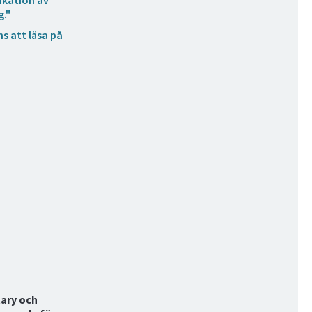
ikation av
g."
ns att läsa på
tary och