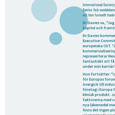
International Society 
Davies fick meddeland
att hon formellt hade
Dr Davies sa, "Jag
kapitel och framt
Dr Davies kommer 
Executive Commit
europeiska CGT. "J
kommersialiserin
representerar Nex
fantastiskt att få
under min karriär.
Hon fortsätter: "
för Europas forum
övergick till indu
företag i Europa f
klinisk produkt. J
faktorerna med ce
nya läkemedel men 
finns det ingen p