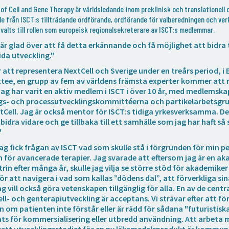
of Cell and Gene Therapy är världsledande inom preklinisk och translationell c
e från ISCT:s tillträdande ordförande, ordförande för valberedningen och ver
 valts till rollen som europeisk regionalsekreterare av ISCT:s medlemmar.
 är glad över att få detta erkännande och få möjlighet att bidra ti
ida utveckling."
att representera NextCell och Sverige under en treårs period, i
tee, en grupp av fem av världens främsta experter kommer att 
ag har varit en aktiv medlem i ISCT i över 10 år, med medlemskap
gs- och processutvecklingskommittéerna och partikelarbetsgr
tCell. Jag är också mentor för ISCT:s tidiga yrkesverksamma. Det
 bidra vidare och ge tillbaka till ett samhälle som jag har haft så
"
Jag fick frågan av ISCT vad som skulle stå i förgrunden för min 
 för avancerade terapier. Jag svarade att eftersom jag är en a
strin efter många år, skulle jag vilja se större stöd för akademik
ör att navigera i vad som kallas ”dödens dal”, att förverkliga sina
ag vill också göra vetenskapen tillgänglig för alla. En av de cen
ll- och genterapiutveckling är acceptans. Vi strävar efter att f
om patienten inte förstår eller är rädd för sådana "futuristiska
lats för kommersialisering eller utbredd användning. Att arbeta 