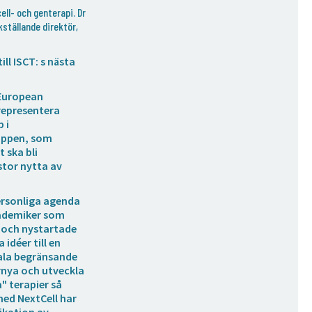
ell- och genterapi. Dr
kställande direktör,
ll ISCT: s nästa
 European
representera
 i
uppen, som
 ska bli
 stor nytta av
personliga agenda
kademiker som
er och nystartade
 idéer till en
trala begränsande
örnya och utveckla
" terapier så
med NextCell har