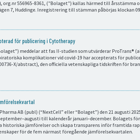
, org.nr 556965-8361, ("Bolaget") kallas härmed till årsstämma 
ägen 7, Huddinge. Inregistrering till stämman påbörjas klockan 09
pterad för publicering i Cytotherapy
Bolaget”) meddelar att fas II-studien som utvärderar ProTrans® 
iratoriska komplikationer vid covid-19 har accepterats för public
0736-X/abstract), den officiella vetenskapliga tidskriften för br
ämförelsekvartal
harma AB (publ) (“NextCell” eller “Bolaget”) den 21 augusti 2025
eptember–augusti till kalenderår januari–december. Bolagets för
tta historiska jämförelser och skapa transparens inför framtida 
enskaper för de fem närmast föregående jämförelsekvartalen.