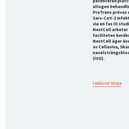
patenterad platt
allogen behandl
ProTrans prövas 
Sars-CoV-2 infekt
via en fas III stu
NextCell arbetar 
faciliteten beräk
NextCell äger äv
av Cellaviva, Sk
navelsträngsblod
(IVO).
Ladda ner bilaga