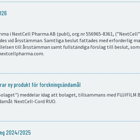
026
ma i NextCell Pharma AB (publ), org.nr 556965-8361, (”NextCell” 
es vid årsstämman. Samtliga beslut fattades med erforderlig maj
llelsen till årsstämman samt fullständiga förslag till beslut, som
.nextcellpharma.com.
erar ny produkt för forskningsändamål
olaget") meddelar idag att bolaget, tillsammans med FUJIFILM Bi
damål: NextCell-Cord RUO.
ning 2024/2025