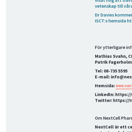
visat mig att oav
vetenskap till vå
Dr Davies kommer f
ISCT:s hemsida h
För ytterligare i
Mathias Svahn, 
Patrik Fagerholm
Tel: 08-735 5595
E-mail: info@ne
Hemsida:
www.nex
LinkedIn: https:
Twitter: https:/
Om NextCell Phar
NextCell är ett ce