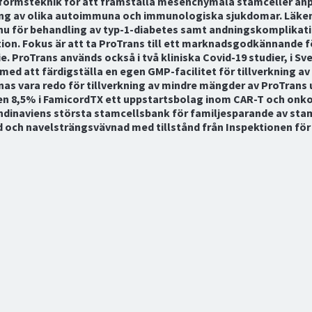
formsteknik för att framställa mesenchymala stamceller an
ing av olika autoimmuna och immunologiska sjukdomar. Läk
nu för behandling av typ-1-diabetes samt andningskomplikat
ion. Fokus är att ta ProTrans till ett marknadsgodkännande f
die. ProTrans används också i två kliniska Covid-19 studier, i S
med att färdigställa en egen GMP-facilitet för tillverkning a
nas vara redo för tillverkning av mindre mängder av ProTrans 
en 8,5% i FamicordTX ett uppstartsbolag inom CAR-T och onko
andinaviens största stamcellsbank för familjesparande av stam
 och navelsträngsvävnad med tillstånd från Inspektionen fö