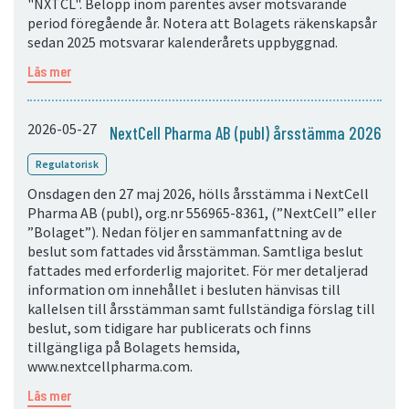
"NXTCL". Belopp inom parentes avser motsvarande
period föregående år. Notera att Bolagets räkenskapsår
sedan 2025 motsvarar kalenderårets uppbyggnad.
Läs mer
2026-05-27
NextCell Pharma AB (publ) årsstämma 2026
Regulatorisk
Onsdagen den 27 maj 2026, hölls årsstämma i NextCell
Pharma AB (publ), org.nr 556965-8361, (”NextCell” eller
”Bolaget”). Nedan följer en sammanfattning av de
beslut som fattades vid årsstämman. Samtliga beslut
fattades med erforderlig majoritet. För mer detaljerad
information om innehållet i besluten hänvisas till
kallelsen till årsstämman samt fullständiga förslag till
beslut, som tidigare har publicerats och finns
tillgängliga på Bolagets hemsida,
www.nextcellpharma.com.
Läs mer