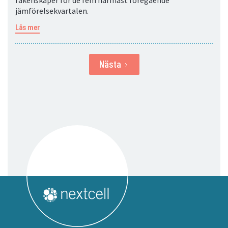
räkenskaper för de fem närmast föregående
jämförelsekvartalen.
Läs mer
Nästa