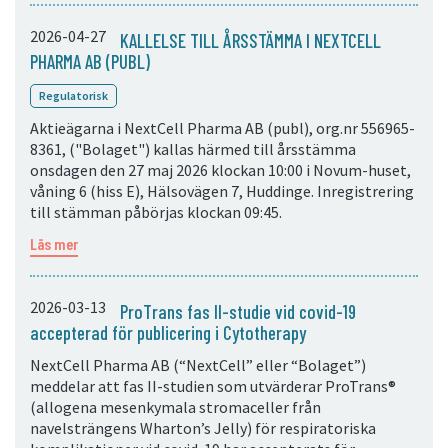
2026-04-27
KALLELSE TILL ÅRSSTÄMMA I NEXTCELL
PHARMA AB (PUBL)
Regulatorisk
Aktieägarna i NextCell Pharma AB (publ), org.nr 556965-
8361, ("Bolaget") kallas härmed till årsstämma
onsdagen den 27 maj 2026 klockan 10:00 i Novum-huset,
våning 6 (hiss E), Hälsovägen 7, Huddinge. Inregistrering
till stämman påbörjas klockan 09:45.
Läs mer
2026-03-13
ProTrans fas II-studie vid covid-19
accepterad för publicering i Cytotherapy
NextCell Pharma AB (“NextCell” eller “Bolaget”)
meddelar att fas II-studien som utvärderar ProTrans®
(allogena mesenkymala stromaceller från
navelsträngens Wharton’s Jelly) för respiratoriska