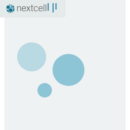
NextCell som investering
Finansiell kalender
Finansiella rapporter
Bolagsstyrning
Certified Adviser
Aktien
Arkiv
04. Nyheter
Pressmeddelanden
NextCell i media
Event
Företagspresentationer
Q&A med VD