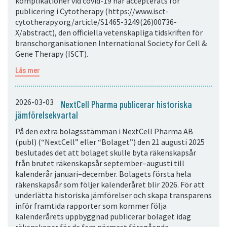
komplikationer vid covid-19 har accepterats för
publicering i Cytotherapy (https://www.isct-
cytotherapy.org/article/S1465-3249(26)00736-
X/abstract), den officiella vetenskapliga tidskriften för
branschorganisationen International Society for Cell &
Gene Therapy (ISCT).
Läs mer
2026-03-03
NextCell Pharma publicerar historiska
jämförelsekvartal
På den extra bolagsstämman i NextCell Pharma AB
(publ) (“NextCell” eller “Bolaget”) den 21 augusti 2025
beslutades det att bolaget skulle byta räkenskapsår
från brutet räkenskapsår september–augusti till
kalenderår januari–december. Bolagets första hela
räkenskapsår som följer kalenderåret blir 2026. För att
underlätta historiska jämförelser och skapa transparens
inför framtida rapporter som kommer följa
kalenderårets uppbyggnad publicerar bolaget idag