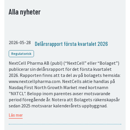
05. Kontakt
Alla nyheter
Kontaktinformation
Prenumerera
2026-05-28
Delårsrapport första kvartalet 2026
Regulatorisk
NextCell Pharma AB (publ) (“NextCell” eller “Bolaget”)
publicerar sin delårsrapport för det första kvartalet
2026. Rapporten finns att ta del av på bolagets hemsida:
www.nextcellpharma.com. NextCells aktie handlas på
Nasdaq First North Growth Market med kortnamn
"NXTCL". Belopp inom parentes avser motsvarande
period föregående år. Notera att Bolagets räkenskapsår
sedan 2025 motsvarar kalenderårets uppbyggnad.
Läs mer