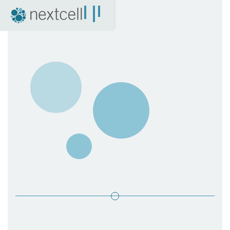
NextCell som investering
Finansiell kalender
Finansiella rapporter
Bolagsstyrning
Certified Adviser
Aktien
Arkiv
04. Nyheter
Pressmeddelanden
NextCell i media
Event
Företagspresentationer
Q&A med VD