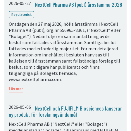
2026-05-27
NextCell Pharma AB (publ) årsstämma 2026
Regulatorisk
Onsdagen den 27 maj 2026, hölls årsstämma i NextCell
Pharma AB (publ), org.nr 556965-8361, (”NextCell” eller
”Bolaget”). Nedan följer en sammanfattning av de
beslut som fattades vid årsstämman. Samtliga beslut
fattades med erforderlig majoritet. För mer detaljerad
information om innehållet i besluten hänvisas till
kallelsen till årsstämman samt fullständiga förslag till
beslut, som tidigare har publicerats och finns
tillgängliga på Bolagets hemsida,
www.nextcellpharma.com.
Läs mer
2026-05-06
NextCell och FUJIFILM Biosciences lanserar
ny produkt för forskningsändamål
NextCell Pharma AB ("NextCell" eller "Bolaget")
meddelar idag att bolaget, tillsammans med FUJIFILM