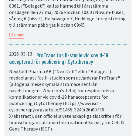
8361, ("Bolaget") kallas härmed till årsstämma
onsdagen den 27 maj 2026 klockan 10:00 i Novum-huset,
våning 6 (hiss E), Hälsovägen 7, Huddinge. Inregistrering
till stämman påbörjas klockan 09:45.
Läs mer
2026-03-13
ProTrans fas II-studie vid covid-19
accepterad för publicering i Cytotherapy
NextCell Pharma AB (“NextCell” eller “Bolaget”)
meddelar att fas II-studien som utvärderar ProTrans®
(allogena mesenkymala stromaceller från
navelsträngens Wharton’s Jelly) för respiratoriska
komplikationer vid covid-19 har accepterats för
publicering i Cytotherapy (https://www.isct-
cytotherapy.org/article/S1465-3249(26)00736-
X/abstract), den officiella vetenskapliga tidskriften för
branschorganisationen International Society for Cell &
Gene Therapy (ISCT).