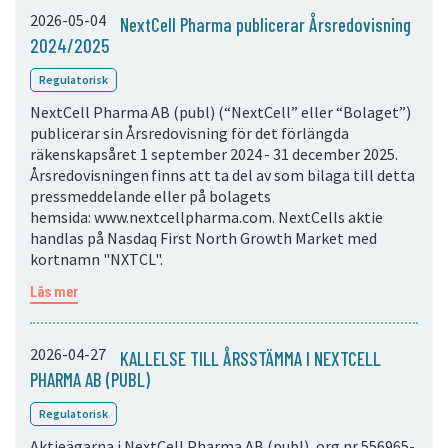
2026-05-04
NextCell Pharma publicerar Årsredovisning
2024/2025
Regulatorisk
NextCell Pharma AB (publ) (“NextCell” eller “Bolaget”)
publicerar sin Årsredovisning för det förlängda
räkenskapsåret 1 september 2024 - 31 december 2025.
Årsredovisningen finns att ta del av som bilaga till detta
pressmeddelande eller på bolagets
hemsida: www.nextcellpharma.com. NextCells aktie
handlas på Nasdaq First North Growth Market med
kortnamn "NXTCL".
Läs mer
2026-04-27
KALLELSE TILL ÅRSSTÄMMA I NEXTCELL
PHARMA AB (PUBL)
Regulatorisk
Aktieägarna i NextCell Pharma AB (publ), org.nr 556965-