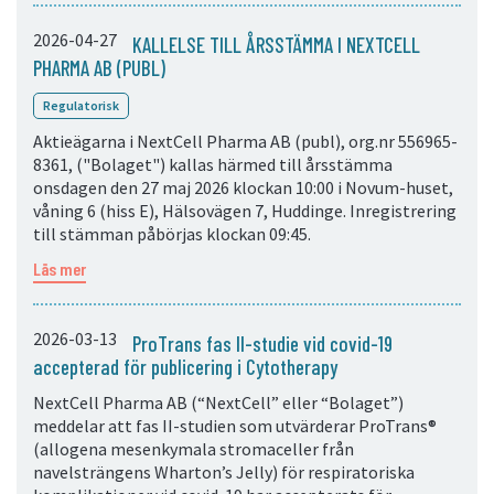
2026-04-27
KALLELSE TILL ÅRSSTÄMMA I NEXTCELL
PHARMA AB (PUBL)
Regulatorisk
Aktieägarna i NextCell Pharma AB (publ), org.nr 556965-
8361, ("Bolaget") kallas härmed till årsstämma
onsdagen den 27 maj 2026 klockan 10:00 i Novum-huset,
våning 6 (hiss E), Hälsovägen 7, Huddinge. Inregistrering
till stämman påbörjas klockan 09:45.
Läs mer
2026-03-13
ProTrans fas II-studie vid covid-19
accepterad för publicering i Cytotherapy
NextCell Pharma AB (“NextCell” eller “Bolaget”)
meddelar att fas II-studien som utvärderar ProTrans®
(allogena mesenkymala stromaceller från
navelsträngens Wharton’s Jelly) för respiratoriska