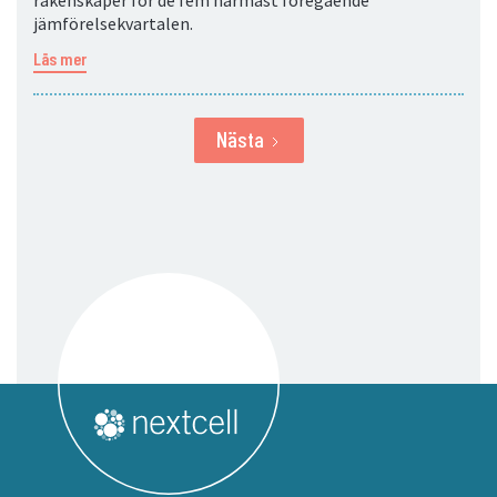
räkenskaper för de fem närmast föregående
jämförelsekvartalen.
Läs mer
Nästa