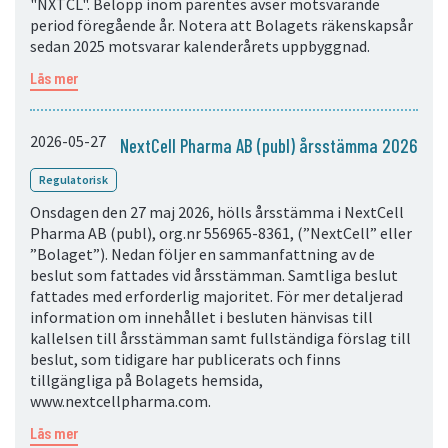
"NXTCL". Belopp inom parentes avser motsvarande
period föregående år. Notera att Bolagets räkenskapsår
sedan 2025 motsvarar kalenderårets uppbyggnad.
Läs mer
2026-05-27
NextCell Pharma AB (publ) årsstämma 2026
Regulatorisk
Onsdagen den 27 maj 2026, hölls årsstämma i NextCell
Pharma AB (publ), org.nr 556965-8361, (”NextCell” eller
”Bolaget”). Nedan följer en sammanfattning av de
beslut som fattades vid årsstämman. Samtliga beslut
fattades med erforderlig majoritet. För mer detaljerad
information om innehållet i besluten hänvisas till
kallelsen till årsstämman samt fullständiga förslag till
beslut, som tidigare har publicerats och finns
tillgängliga på Bolagets hemsida,
www.nextcellpharma.com.
Läs mer