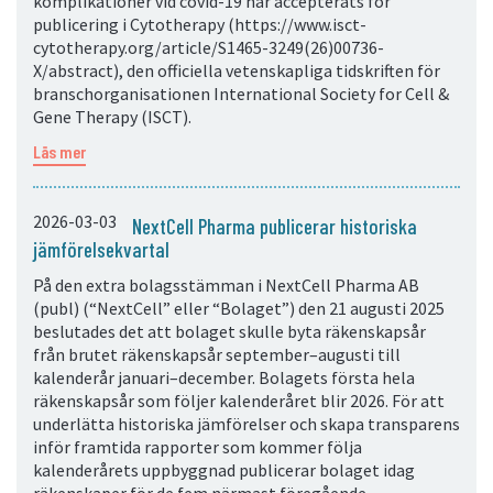
komplikationer vid covid-19 har accepterats för
publicering i Cytotherapy (https://www.isct-
cytotherapy.org/article/S1465-3249(26)00736-
X/abstract), den officiella vetenskapliga tidskriften för
branschorganisationen International Society for Cell &
Gene Therapy (ISCT).
Läs mer
2026-03-03
NextCell Pharma publicerar historiska
jämförelsekvartal
På den extra bolagsstämman i NextCell Pharma AB
(publ) (“NextCell” eller “Bolaget”) den 21 augusti 2025
beslutades det att bolaget skulle byta räkenskapsår
från brutet räkenskapsår september–augusti till
kalenderår januari–december. Bolagets första hela
räkenskapsår som följer kalenderåret blir 2026. För att
underlätta historiska jämförelser och skapa transparens
inför framtida rapporter som kommer följa
kalenderårets uppbyggnad publicerar bolaget idag