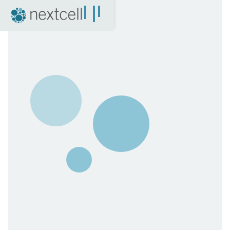
NextCell som investering
Finansiell kalender
Finansiella rapporter
Bolagsstyrning
Certified Adviser
Aktien
Arkiv
04. Nyheter
Pressmeddelanden
NextCell i media
Event
Företagspresentationer
Q&A med VD