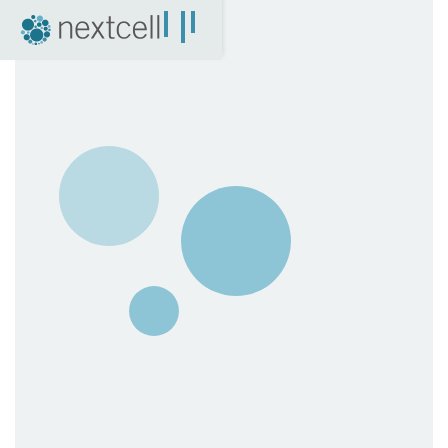
NextCell som investering
Finansiell kalender
Finansiella rapporter
Bolagsstyrning
Certified Adviser
Aktien
Arkiv
04. Nyheter
Pressmeddelanden
NextCell i media
Event
Företagspresentationer
Q&A med VD