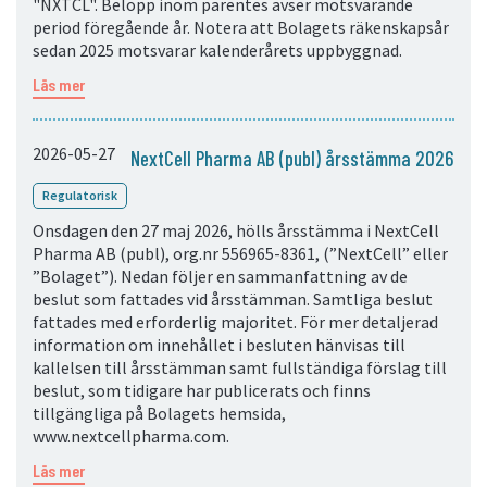
"NXTCL". Belopp inom parentes avser motsvarande
period föregående år. Notera att Bolagets räkenskapsår
sedan 2025 motsvarar kalenderårets uppbyggnad.
Läs mer
2026-05-27
NextCell Pharma AB (publ) årsstämma 2026
Regulatorisk
Onsdagen den 27 maj 2026, hölls årsstämma i NextCell
Pharma AB (publ), org.nr 556965-8361, (”NextCell” eller
”Bolaget”). Nedan följer en sammanfattning av de
beslut som fattades vid årsstämman. Samtliga beslut
fattades med erforderlig majoritet. För mer detaljerad
information om innehållet i besluten hänvisas till
kallelsen till årsstämman samt fullständiga förslag till
beslut, som tidigare har publicerats och finns
tillgängliga på Bolagets hemsida,
www.nextcellpharma.com.
Läs mer