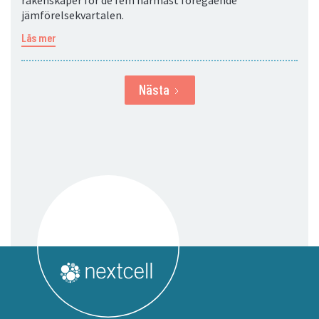
räkenskaper för de fem närmast föregående
jämförelsekvartalen.
Läs mer
Nästa