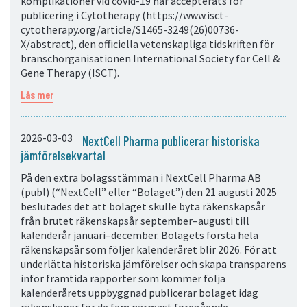
komplikationer vid covid-19 har accepterats för
publicering i Cytotherapy (https://www.isct-
cytotherapy.org/article/S1465-3249(26)00736-
X/abstract), den officiella vetenskapliga tidskriften för
branschorganisationen International Society for Cell &
Gene Therapy (ISCT).
Läs mer
2026-03-03
NextCell Pharma publicerar historiska
jämförelsekvartal
På den extra bolagsstämman i NextCell Pharma AB
(publ) (“NextCell” eller “Bolaget”) den 21 augusti 2025
beslutades det att bolaget skulle byta räkenskapsår
från brutet räkenskapsår september–augusti till
kalenderår januari–december. Bolagets första hela
räkenskapsår som följer kalenderåret blir 2026. För att
underlätta historiska jämförelser och skapa transparens
inför framtida rapporter som kommer följa
kalenderårets uppbyggnad publicerar bolaget idag