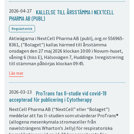
2026-04-27
KALLELSE TILL ÅRSSTÄMMA I NEXTCELL
PHARMA AB (PUBL)
Regulatorisk
Aktieägarna i NextCell Pharma AB (publ), org.nr 556965-
8361, ("Bolaget") kallas härmed till årsstämma
onsdagen den 27 maj 2026 klockan 10:00 i Novum-huset,
våning 6 (hiss E), Hälsovägen 7, Huddinge. Inregistrering
till stämman påbörjas klockan 09:45.
Läs mer
2026-03-13
ProTrans fas II-studie vid covid-19
accepterad för publicering i Cytotherapy
NextCell Pharma AB (“NextCell” eller “Bolaget”)
meddelar att fas II-studien som utvärderar ProTrans®
(allogena mesenkymala stromaceller från
navelsträngens Wharton’s Jelly) för respiratoriska