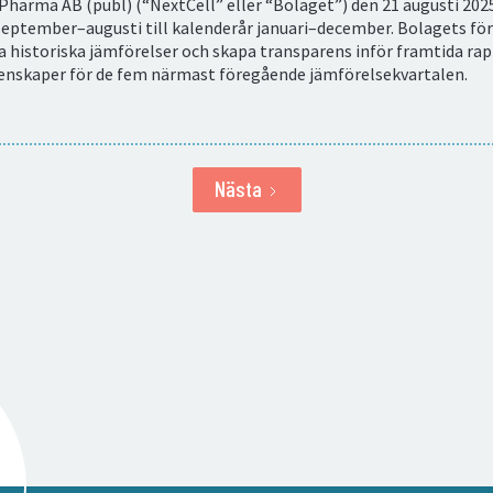
harma AB (publ) (“NextCell” eller “Bolaget”) den 21 augusti 2025
eptember–augusti till kalenderår januari–december. Bolagets för
tta historiska jämförelser och skapa transparens inför framtida 
enskaper för de fem närmast föregående jämförelsekvartalen.
Nästa