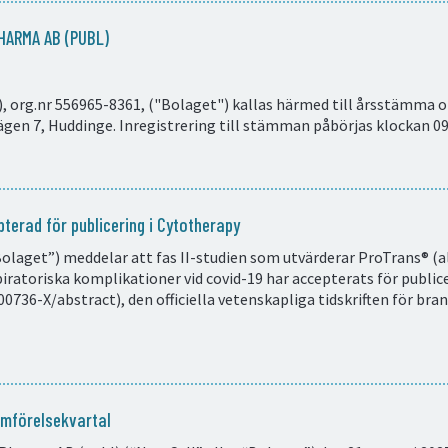
HARMA AB (PUBL)
, org.nr 556965-8361, ("Bolaget") kallas härmed till årsstämma 
ägen 7, Huddinge. Inregistrering till stämman påbörjas klockan 09
pterad för publicering i Cytotherapy
Bolaget”) meddelar att fas II-studien som utvärderar ProTrans® 
iratoriska komplikationer vid covid-19 har accepterats för public
0736-X/abstract), den officiella vetenskapliga tidskriften för br
ämförelsekvartal