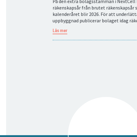
På den extra bolagsstämman i NextCell P
räkenskapsår från brutet räkenskapsår s
kalenderåret blir 2026. För att underlä
uppbyggnad publicerar bolaget idag räk
Läs mer