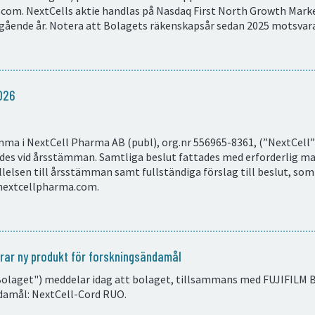
com. NextCells aktie handlas på Nasdaq First North Growth Mar
gående år. Notera att Bolagets räkenskapsår sedan 2025 motsvar
026
ma i NextCell Pharma AB (publ), org.nr 556965-8361, (”NextCell” 
es vid årsstämman. Samtliga beslut fattades med erforderlig maj
llelsen till årsstämman samt fullständiga förslag till beslut, som
.nextcellpharma.com.
erar ny produkt för forskningsändamål
olaget") meddelar idag att bolaget, tillsammans med FUJIFILM Bi
damål: NextCell-Cord RUO.