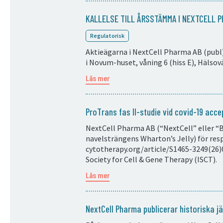
KALLELSE TILL ÅRSSTÄMMA I NEXTCELL P
Regulatorisk
Aktieägarna i NextCell Pharma AB (publ)
i Novum-huset, våning 6 (hiss E), Hälsov
Läs mer
ProTrans fas II-studie vid covid-19 acce
NextCell Pharma AB (“NextCell” eller “
navelsträngens Wharton’s Jelly) för resp
cytotherapy.org/article/S1465-3249(26)0
Society for Cell & Gene Therapy (ISCT).
Läs mer
NextCell Pharma publicerar historiska j