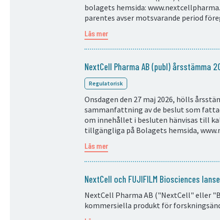
bolagets hemsida: www.nextcellpharma.
parentes avser motsvarande period före
Läs mer
NextCell Pharma AB (publ) årsstämma 2
Regulatorisk
Onsdagen den 27 maj 2026, hölls årsstäm
sammanfattning av de beslut som fattad
om innehållet i besluten hänvisas till ka
tillgängliga på Bolagets hemsida, www
Läs mer
NextCell och FUJIFILM Biosciences lans
NextCell Pharma AB ("NextCell" eller "B
kommersiella produkt för forskningsän