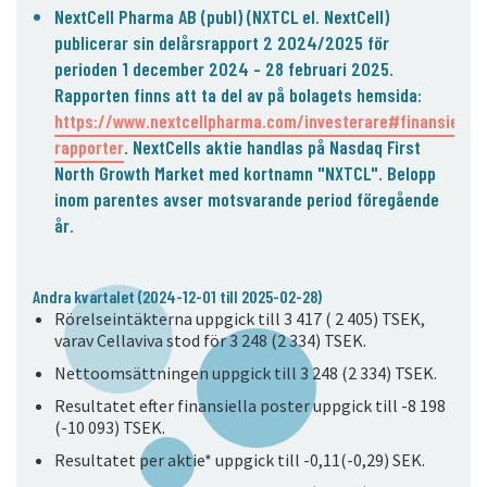
05. Kontakt
NextCell Pharma AB (publ) (NXTCL el. NextCell)
publicerar sin delårsrapport 2 2024/2025 för
Kontaktinformation
perioden 1 december 2024 - 28 februari 2025.
Prenumerera
Rapporten finns att ta del av på bolagets hemsida:
https://www.nextcellpharma.com/investerare#finansiella-
rapporter
. NextCells aktie handlas på Nasdaq First
North Growth Market med kortnamn "NXTCL". Belopp
inom parentes avser motsvarande period föregående
år.
Andra kvartalet (2024-12-01 till 2025-02-28)
Rörelseintäkterna uppgick till 3 417 ( 2 405) TSEK,
varav Cellaviva stod för 3 248 (2 334) TSEK.
Nettoomsättningen uppgick till 3 248 (2 334) TSEK.
Resultatet efter finansiella poster uppgick till -8 198
(-10 093) TSEK.
Resultatet per aktie* uppgick till -0,11(-0,29) SEK.