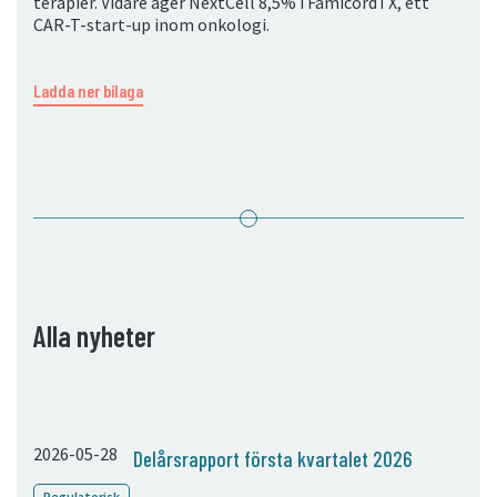
terapier. Vidare äger NextCell 8,5% i FamicordTX, ett
CAR-T-start-up inom onkologi.
Ladda ner bilaga
Alla nyheter
2026-05-28
Delårsrapport första kvartalet 2026
Regulatorisk