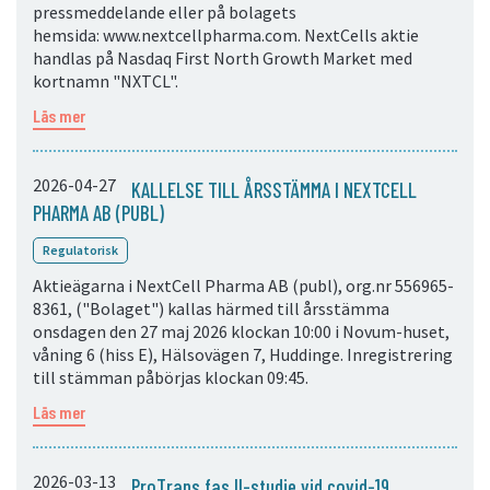
pressmeddelande eller på bolagets
hemsida: www.nextcellpharma.com. NextCells aktie
handlas på Nasdaq First North Growth Market med
kortnamn "NXTCL".
Läs mer
2026-04-27
KALLELSE TILL ÅRSSTÄMMA I NEXTCELL
PHARMA AB (PUBL)
Regulatorisk
Aktieägarna i NextCell Pharma AB (publ), org.nr 556965-
8361, ("Bolaget") kallas härmed till årsstämma
onsdagen den 27 maj 2026 klockan 10:00 i Novum-huset,
våning 6 (hiss E), Hälsovägen 7, Huddinge. Inregistrering
till stämman påbörjas klockan 09:45.
Läs mer
2026-03-13
ProTrans fas II-studie vid covid-19