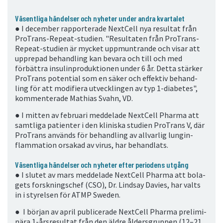
Väsentliga händelser och nyheter under andra kvartalet
●
I december rapporterade NextCell nya resultat från
ProTrans-Repeat-studien. "Resultaten från ProTrans-
Repeat-studien är mycket uppmuntrande och visar att
upprepad behandling kan bevara och till och med
förbättra insulinproduktionen under 6 år. Detta stärker
ProTrans potential som en säker och effektiv behand-
ling för att modifiera utvecklingen av typ 1-diabetes",
kommenterade Mathias Svahn, VD.
●
I mitten av februari meddelade NextCell Pharma att
samtliga patienter i den kliniska studien ProTrans V, där
ProTrans används för behandling av allvarlig lungin­
flammation orsakad av virus, har behandlats.
Väsentliga händelser och nyheter efter periodens utgång
●
I slutet av mars meddelade NextCell Pharma att bola­
gets forskningschef (CSO), Dr. Lindsay Davies, har valts
in i styrelsen för ATMP Sweden.
●
I början av april publicerade NextCell Pharma prelimi­
nära 1-årsresultat från den äldre åldersgruppen (12–21