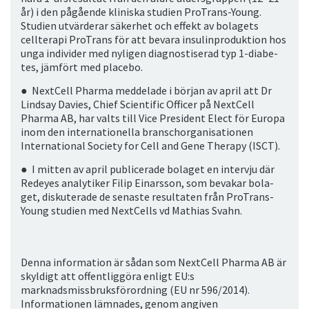
år) i den pågående kliniska studien ProTrans-Young.
Studien utvärderar säkerhet och effekt av bolagets
cellterapi ProTrans för att bevara insulinproduktion hos
unga individer med nyligen diagnostiserad typ 1-diabe­
tes, jämfört med placebo.
●
NextCell Pharma meddelade i början av april att Dr
Lindsay Davies, Chief Scientific Officer på NextCell
Pharma AB, har valts till Vice President Elect för Euro­pa
inom den internationella branschorganisationen
International Society for Cell and Gene Therapy (ISCT).
●
I mitten av april publicerade bolaget en intervju där
Redeyes analytiker Filip Einarsson, som bevakar bola­
get, diskuterade de senaste resultaten från ProTrans-
Young studien med NextCells vd Mathias Svahn.
Denna information är sådan som NextCell Pharma AB är
skyldigt att offentliggöra enligt EU:s
marknadsmissbruksförordning (EU nr 596/2014).
Informationen lämnades, genom angiven