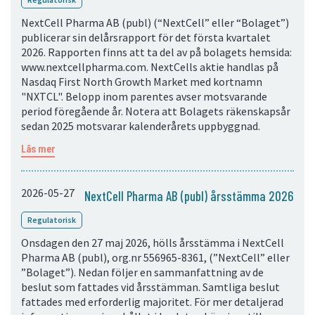
NextCell Pharma AB (publ) (“NextCell” eller “Bolaget”)
publicerar sin delårsrapport för det första kvartalet
2026. Rapporten finns att ta del av på bolagets hemsida:
www.nextcellpharma.com. NextCells aktie handlas på
Nasdaq First North Growth Market med kortnamn
"NXTCL". Belopp inom parentes avser motsvarande
period föregående år. Notera att Bolagets räkenskapsår
sedan 2025 motsvarar kalenderårets uppbyggnad.
Läs mer
2026-05-27
NextCell Pharma AB (publ) årsstämma 2026
Regulatorisk
Onsdagen den 27 maj 2026, hölls årsstämma i NextCell
Pharma AB (publ), org.nr 556965-8361, (”NextCell” eller
”Bolaget”). Nedan följer en sammanfattning av de
beslut som fattades vid årsstämman. Samtliga beslut
fattades med erforderlig majoritet. För mer detaljerad