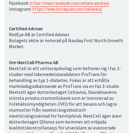
Facebook:
https://www.facebook.com/cellavivasverige
Instagram:
https://www.instagram.com/cellaviva/
Certified Adviser
RedEye AB är
Certified Adviser.
Bolagets aktie är noterad på Nasdaq First North Growth
Market.
Om NextCell Pharma AB
NextCell är ett cellterapibolag som befinner sig i fas 2-
studier med läkemedelskandidaten ProTrans för
behandling av typ 1-diabetes. Fokus är att erhålla
marknadsgodkännande av ProTrans via en fas 3-studie.
Nextcell äger dotterbolaget Cellaviva, Skandinaviens
största privata stamcellsbank som är licensierad av
Folkhälsomyndigheten (IVO) för att bevara och lagra
stamceller från navelsträngsblod och
navelsträngsvävnad för familjebruk. NextCell äger även
dotterbolaget QVance som kommer att erbjuda
kvalitetskontrollanalys för utvecklare av avancerade