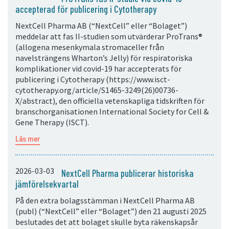
accepterad för publicering i Cytotherapy
NextCell Pharma AB (“NextCell” eller “Bolaget”)
meddelar att fas II-studien som utvärderar ProTrans®
(allogena mesenkymala stromaceller från
navelsträngens Wharton’s Jelly) för respiratoriska
komplikationer vid covid-19 har accepterats för
publicering i Cytotherapy (https://www.isct-
cytotherapy.org/article/S1465-3249(26)00736-
X/abstract), den officiella vetenskapliga tidskriften för
branschorganisationen International Society for Cell &
Gene Therapy (ISCT).
Läs mer
2026-03-03
NextCell Pharma publicerar historiska
jämförelsekvartal
På den extra bolagsstämman i NextCell Pharma AB
(publ) (“NextCell” eller “Bolaget”) den 21 augusti 2025
beslutades det att bolaget skulle byta räkenskapsår