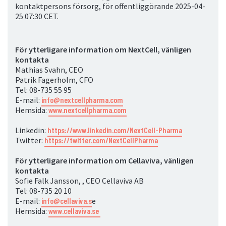
kontaktpersons försorg, för offentliggörande 2025-04-
25 07:30 CET.
För ytterligare information om NextCell, vänligen
kontakta
Mathias Svahn, CEO
Patrik Fagerholm, CFO
Tel: 08-735 55 95
E-mail:
info@nextcellpharma.com
Hemsida:
www.nextcellpharma.com
Linkedin:
https://www.linkedin.com/NextCell-Pharma
Twitter:
https://twitter.com/NextCellPharma
För ytterligare information om Cellaviva, vänligen
kontakta
Sofie Falk Jansson,
, CEO Cellaviva AB
Tel: 08-735 20 10
E-mail:
info@cellaviva.s
e
Hemsida:
www.cellaviva.se