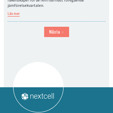
räkenskaper för de fem närmast föregående
jämförelsekvartalen.
Läs mer
Nästa