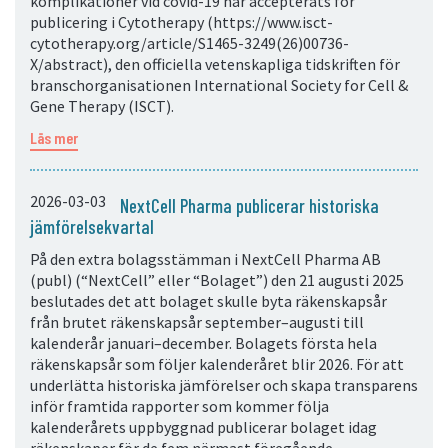
komplikationer vid covid-19 har accepterats för
publicering i Cytotherapy (https://www.isct-
cytotherapy.org/article/S1465-3249(26)00736-
X/abstract), den officiella vetenskapliga tidskriften för
branschorganisationen International Society for Cell &
Gene Therapy (ISCT).
Läs mer
2026-03-03
NextCell Pharma publicerar historiska
jämförelsekvartal
På den extra bolagsstämman i NextCell Pharma AB
(publ) (“NextCell” eller “Bolaget”) den 21 augusti 2025
beslutades det att bolaget skulle byta räkenskapsår
från brutet räkenskapsår september–augusti till
kalenderår januari–december. Bolagets första hela
räkenskapsår som följer kalenderåret blir 2026. För att
underlätta historiska jämförelser och skapa transparens
inför framtida rapporter som kommer följa
kalenderårets uppbyggnad publicerar bolaget idag