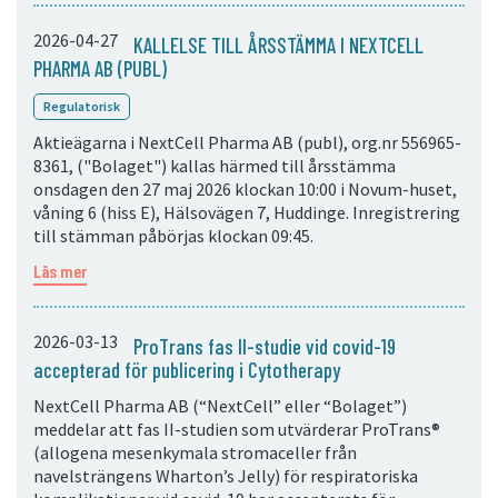
2026-04-27
KALLELSE TILL ÅRSSTÄMMA I NEXTCELL
PHARMA AB (PUBL)
Regulatorisk
Aktieägarna i NextCell Pharma AB (publ), org.nr 556965-
8361, ("Bolaget") kallas härmed till årsstämma
onsdagen den 27 maj 2026 klockan 10:00 i Novum-huset,
våning 6 (hiss E), Hälsovägen 7, Huddinge. Inregistrering
till stämman påbörjas klockan 09:45.
Läs mer
2026-03-13
ProTrans fas II-studie vid covid-19
accepterad för publicering i Cytotherapy
NextCell Pharma AB (“NextCell” eller “Bolaget”)
meddelar att fas II-studien som utvärderar ProTrans®
(allogena mesenkymala stromaceller från
navelsträngens Wharton’s Jelly) för respiratoriska