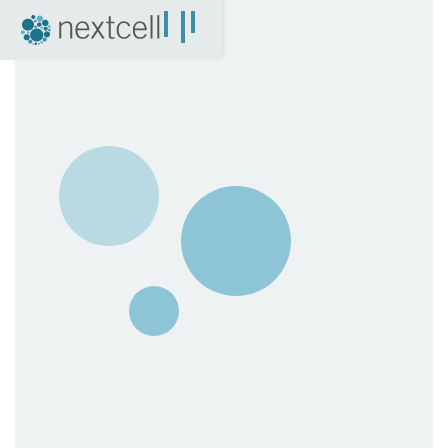
NextCell som investering
Finansiell kalender
Finansiella rapporter
Bolagsstyrning
Certified Adviser
Aktien
Arkiv
04. Nyheter
Pressmeddelanden
NextCell i media
Event
Företagspresentationer
Q&A med VD