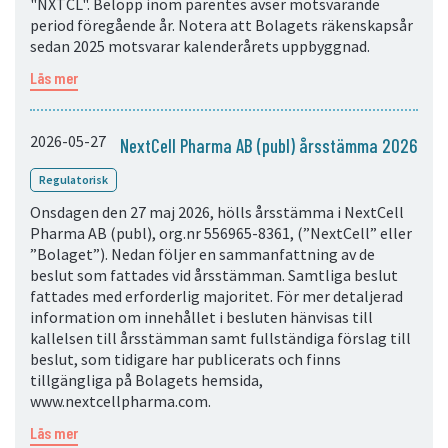
"NXTCL". Belopp inom parentes avser motsvarande
period föregående år. Notera att Bolagets räkenskapsår
sedan 2025 motsvarar kalenderårets uppbyggnad.
Läs mer
2026-05-27
NextCell Pharma AB (publ) årsstämma 2026
Regulatorisk
Onsdagen den 27 maj 2026, hölls årsstämma i NextCell
Pharma AB (publ), org.nr 556965-8361, (”NextCell” eller
”Bolaget”). Nedan följer en sammanfattning av de
beslut som fattades vid årsstämman. Samtliga beslut
fattades med erforderlig majoritet. För mer detaljerad
information om innehållet i besluten hänvisas till
kallelsen till årsstämman samt fullständiga förslag till
beslut, som tidigare har publicerats och finns
tillgängliga på Bolagets hemsida,
www.nextcellpharma.com.
Läs mer