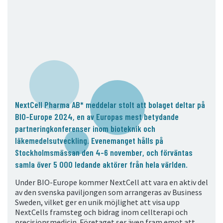
05. Kontakt
Kontaktinformation
Prenumerera
NextCell Pharma AB* meddelar stolt att bolaget deltar på
BIO-Europe 2024, en av Europas mest betydande
partneringkonferenser inom bioteknik och
läkemedelsutveckling. Evenemanget hålls på
Stockholmsmässan den 4-6 november, och förväntas
samla över 5 000 ledande aktörer från hela världen.
Under BIO-Europe kommer NextCell att vara en aktiv del
av den svenska paviljongen som arrangeras av Business
Sweden, vilket ger en unik möjlighet att visa upp
NextCells framsteg och bidrag inom cellterapi och
precisionsmedicin. Företaget ser även fram emot att