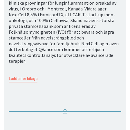
kliniska prövningar för lunginflammantion orsakad av
virus, i Örebro och i Montreal, Kanada. Vidare äger
NextCell 8,5% i FamicordTX, ett CAR-T-start-up inom
onkologi, och 100% i Cellaviva, Skandinaviens största
privata stamcellsbank som är licensierad av
Folkhälsomyndigheten (IVO) för att bevara och lagra
stamceller från navelsträngsblod och
navelsträngsvävnad för familjebruk. NextCell äger även
dotterbolaget QVance som kommer att erbjuda
kvalitetskontrollanalys för utvecklare av avancerade
terapier.
Ladda ner bilaga