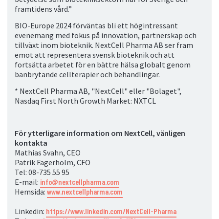
framtidens vård.”
BIO-Europe 2024 förväntas bli ett högintressant
evenemang med fokus på innovation, partnerskap och
tillväxt inom bioteknik. NextCell Pharma AB ser fram
emot att representera svensk bioteknik och att
fortsätta arbetet för en bättre hälsa globalt genom
banbrytande cellterapier och behandlingar.
* NextCell Pharma AB, "NextCell" eller "Bolaget",
Nasdaq First North Growth Market: NXTCL
För ytterligare information om NextCell, vänligen
kontakta
Mathias Svahn, CEO
Patrik Fagerholm, CFO
Tel: 08-735 55 95
E-mail:
info@nextcellpharma.com
Hemsida:
www.nextcellpharma.com
Linkedin:
https://www.linkedin.com/NextCell-Pharma