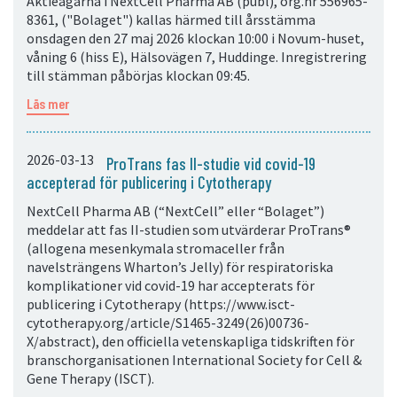
Aktieägarna i NextCell Pharma AB (publ), org.nr 556965-
8361, ("Bolaget") kallas härmed till årsstämma
onsdagen den 27 maj 2026 klockan 10:00 i Novum-huset,
våning 6 (hiss E), Hälsovägen 7, Huddinge. Inregistrering
till stämman påbörjas klockan 09:45.
Läs mer
2026-03-13
ProTrans fas II-studie vid covid-19
accepterad för publicering i Cytotherapy
NextCell Pharma AB (“NextCell” eller “Bolaget”)
meddelar att fas II-studien som utvärderar ProTrans®
(allogena mesenkymala stromaceller från
navelsträngens Wharton’s Jelly) för respiratoriska
komplikationer vid covid-19 har accepterats för
publicering i Cytotherapy (https://www.isct-
cytotherapy.org/article/S1465-3249(26)00736-
X/abstract), den officiella vetenskapliga tidskriften för
branschorganisationen International Society for Cell &
Gene Therapy (ISCT).