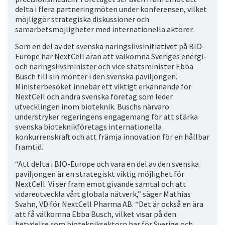
delta i flera partneringmöten under konferensen, vilket
möjliggör strategiska diskussioner och
samarbetsmöjligheter med internationella aktörer.
Som en del av det svenska näringslivsinitiativet på BIO-
Europe har NextCell äran att välkomna Sveriges energi-
och näringslivsminister och vice statsminister Ebba
Busch till sin monter i den svenska paviljongen.
Ministerbesöket innebär ett viktigt erkännande för
NextCell och andra svenska företag som leder
utvecklingen inom bioteknik. Buschs närvaro
understryker regeringens engagemang för att stärka
svenska bioteknikföretags internationella
konkurrenskraft och att främja innovation för en hållbar
framtid.
“Att delta i BIO-Europe och vara en del av den svenska
paviljongen är en strategiskt viktig möjlighet för
NextCell. Vi ser fram emot givande samtal och att
vidareutveckla vårt globala nätverk,” säger Mathias
Svahn, VD för NextCell Pharma AB. “Det är också en ära
att få välkomna Ebba Busch, vilket visar på den
betydelse som biotekniksektorn har för Sverige och