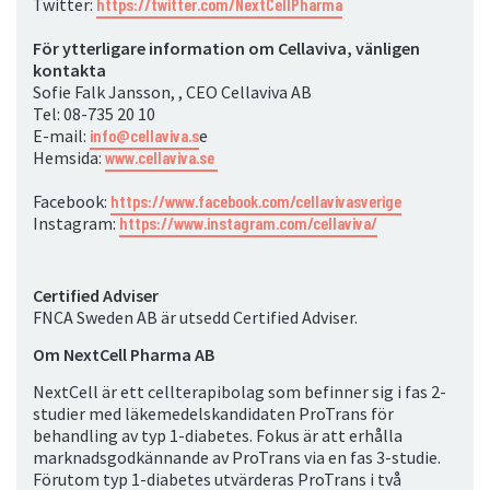
Twitter:
https://twitter.com/NextCellPharma
För ytterligare information om Cellaviva, vänligen
kontakta
Sofie Falk Jansson,
, CEO Cellaviva AB
Tel: 08-735 20 10
E-mail:
info@cellaviva.s
e
Hemsida:
www.cellaviva.se
Facebook:
https://www.facebook.com/cellavivasverige
Instagram:
https://www.instagram.com/cellaviva/
Certified Adviser
FNCA Sweden AB är utsedd Certified Adviser.
Om NextCell Pharma AB
NextCell är ett cellterapibolag som befinner sig i fas 2-
studier med läkemedelskandidaten ProTrans för
behandling av typ 1-diabetes. Fokus är att erhålla
marknadsgodkännande av ProTrans via en fas 3-studie.
Förutom typ 1-diabetes utvärderas ProTrans i två