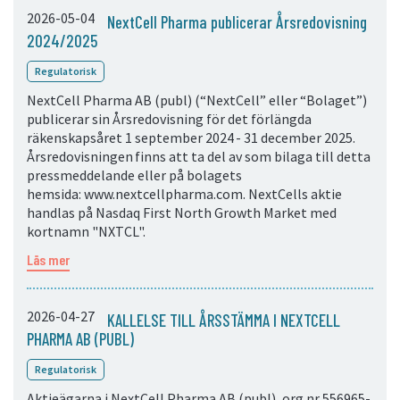
2026-05-04
NextCell Pharma publicerar Årsredovisning
2024/2025
Regulatorisk
NextCell Pharma AB (publ) (“NextCell” eller “Bolaget”)
publicerar sin Årsredovisning för det förlängda
räkenskapsåret 1 september 2024 - 31 december 2025.
Årsredovisningen finns att ta del av som bilaga till detta
pressmeddelande eller på bolagets
hemsida: www.nextcellpharma.com. NextCells aktie
handlas på Nasdaq First North Growth Market med
kortnamn "NXTCL".
Läs mer
2026-04-27
KALLELSE TILL ÅRSSTÄMMA I NEXTCELL
PHARMA AB (PUBL)
Regulatorisk
Aktieägarna i NextCell Pharma AB (publ), org.nr 556965-