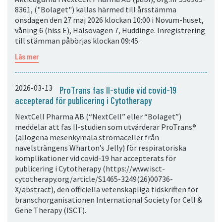
8361, ("Bolaget") kallas härmed till årsstämma
onsdagen den 27 maj 2026 klockan 10:00 i Novum-huset,
våning 6 (hiss E), Hälsovägen 7, Huddinge. Inregistrering
till stämman påbörjas klockan 09:45.
Läs mer
2026-03-13
ProTrans fas II-studie vid covid-19
accepterad för publicering i Cytotherapy
NextCell Pharma AB (“NextCell” eller “Bolaget”)
meddelar att fas II-studien som utvärderar ProTrans®
(allogena mesenkymala stromaceller från
navelsträngens Wharton’s Jelly) för respiratoriska
komplikationer vid covid-19 har accepterats för
publicering i Cytotherapy (https://www.isct-
cytotherapy.org/article/S1465-3249(26)00736-
X/abstract), den officiella vetenskapliga tidskriften för
branschorganisationen International Society for Cell &
Gene Therapy (ISCT).