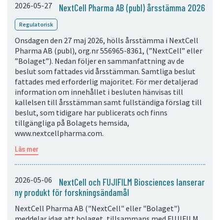
2026-05-27
NextCell Pharma AB (publ) årsstämma 2026
Regulatorisk
Onsdagen den 27 maj 2026, hölls årsstämma i NextCell
Pharma AB (publ), org.nr 556965-8361, (”NextCell” eller
”Bolaget”). Nedan följer en sammanfattning av de
beslut som fattades vid årsstämman. Samtliga beslut
fattades med erforderlig majoritet. För mer detaljerad
information om innehållet i besluten hänvisas till
kallelsen till årsstämman samt fullständiga förslag till
beslut, som tidigare har publicerats och finns
tillgängliga på Bolagets hemsida,
www.nextcellpharma.com.
Läs mer
2026-05-06
NextCell och FUJIFILM Biosciences lanserar
ny produkt för forskningsändamål
NextCell Pharma AB ("NextCell" eller "Bolaget")
meddelar idag att bolaget, tillsammans med FUJIFILM