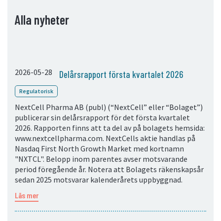
05. Kontakt
Alla nyheter
Kontaktinformation
Prenumerera
2026-05-28
Delårsrapport första kvartalet 2026
Regulatorisk
NextCell Pharma AB (publ) (“NextCell” eller “Bolaget”)
publicerar sin delårsrapport för det första kvartalet
2026. Rapporten finns att ta del av på bolagets hemsida:
www.nextcellpharma.com. NextCells aktie handlas på
Nasdaq First North Growth Market med kortnamn
"NXTCL". Belopp inom parentes avser motsvarande
period föregående år. Notera att Bolagets räkenskapsår
sedan 2025 motsvarar kalenderårets uppbyggnad.
Läs mer