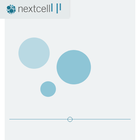
NextCell som investering
Finansiell kalender
Finansiella rapporter
Bolagsstyrning
Certified Adviser
Aktien
Arkiv
04. Nyheter
Pressmeddelanden
NextCell i media
Event
Företagspresentationer
Q&A med VD