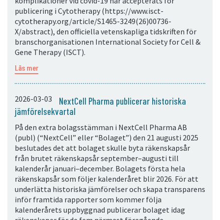
komplikationer vid covid-19 har accepterats för
publicering i Cytotherapy (https://www.isct-
cytotherapy.org/article/S1465-3249(26)00736-
X/abstract), den officiella vetenskapliga tidskriften för
branschorganisationen International Society for Cell &
Gene Therapy (ISCT).
Läs mer
2026-03-03
NextCell Pharma publicerar historiska
jämförelsekvartal
På den extra bolagsstämman i NextCell Pharma AB
(publ) (“NextCell” eller “Bolaget”) den 21 augusti 2025
beslutades det att bolaget skulle byta räkenskapsår
från brutet räkenskapsår september–augusti till
kalenderår januari–december. Bolagets första hela
räkenskapsår som följer kalenderåret blir 2026. För att
underlätta historiska jämförelser och skapa transparens
inför framtida rapporter som kommer följa
kalenderårets uppbyggnad publicerar bolaget idag