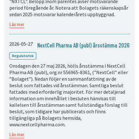
"NXTCL". Belopp inom parentes avser motsvarande
period föregående år. Notera att Bolagets räkenskapsår
sedan 2025 motsvarar kalenderårets uppbyggnad.
Läs mer
2026-05-27
NextCell Pharma AB (publ) årsstämma 2026
Regulatorisk
Onsdagen den 27 maj 2026, hölls årsstämma i NextCell
Pharma AB (publ), org.nr 556965-8361, (”NextCell” eller
”Bolaget”). Nedan följer en sammanfattning av de
beslut som fattades vid årsstämman. Samtliga beslut
fattades med erforderlig majoritet. För mer detaljerad
information om innehållet i besluten hänvisas till
kallelsen till årsstämman samt fullständiga förslag till
beslut, som tidigare har publicerats och finns
tillgängliga på Bolagets hemsida,
www.nextcellpharma.com.
Läs mer