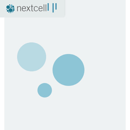
NextCell som investering
Finansiell kalender
Finansiella rapporter
Bolagsstyrning
Certified Adviser
Aktien
Arkiv
04. Nyheter
Pressmeddelanden
NextCell i media
Event
Företagspresentationer
Q&A med VD