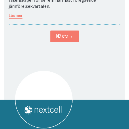
räkenskaper för de fem närmast föregående
jämförelsekvartalen.
Läs mer
Nästa