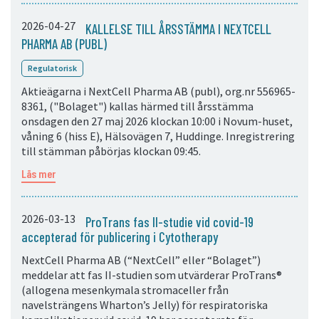
2026-04-27
KALLELSE TILL ÅRSSTÄMMA I NEXTCELL
PHARMA AB (PUBL)
Regulatorisk
Aktieägarna i NextCell Pharma AB (publ), org.nr 556965-
8361, ("Bolaget") kallas härmed till årsstämma
onsdagen den 27 maj 2026 klockan 10:00 i Novum-huset,
våning 6 (hiss E), Hälsovägen 7, Huddinge. Inregistrering
till stämman påbörjas klockan 09:45.
Läs mer
2026-03-13
ProTrans fas II-studie vid covid-19
accepterad för publicering i Cytotherapy
NextCell Pharma AB (“NextCell” eller “Bolaget”)
meddelar att fas II-studien som utvärderar ProTrans®
(allogena mesenkymala stromaceller från
navelsträngens Wharton’s Jelly) för respiratoriska