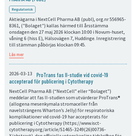
Regulatorisk
Aktieägarna i NextCell Pharma AB (publ), org.nr 556965-
8361, ("Bolaget") kallas härmed till årsstämma
onsdagen den 27 maj 2026 klockan 10:00 i Novum-huset,
våning 6 (hiss E), Hälsovägen 7, Huddinge. Inregistrering
till stämman påbörjas klockan 09:45.
Läs mer
2026-03-13
ProTrans fas II-studie vid covid-19
accepterad för publicering i Cytotherapy
NextCell Pharma AB (“NextCell” eller “Bolaget”)
meddelar att fas II-studien som utvärderar ProTrans®
(allogena mesenkymala stromaceller från
navelsträngens Wharton’s Jelly) för respiratoriska
komplikationer vid covid-19 har accepterats för
publicering i Cytotherapy (https://www.isct-
cytotherapy.org/article/S1465-3249(26)00736-
X/abstract), den officiella vetenskapliga tidskriften för