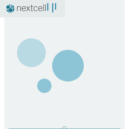
NextCell som investering
Finansiell kalender
Finansiella rapporter
Bolagsstyrning
Certified Adviser
Aktien
Arkiv
04. Nyheter
Pressmeddelanden
NextCell i media
Event
Företagspresentationer
Q&A med VD